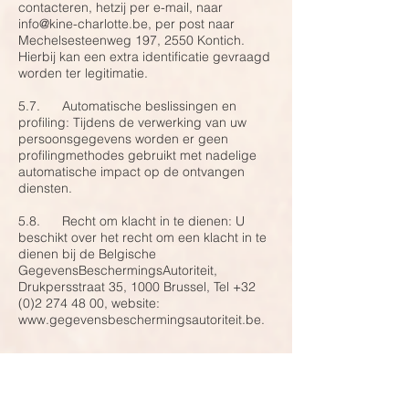
contacteren, hetzij per e-mail, naar
info@kine-charlotte.be
, per post naar
Mechelsesteenweg 197, 2550 Kontich.
Hierbij kan een extra identificatie gevraagd
worden ter legitimatie.
5.7. Automatische beslissingen en
profiling: Tijdens de verwerking van uw
persoonsgegevens worden er geen
profilingmethodes gebruikt met nadelige
automatische impact op de ontvangen
diensten.
5.8. Recht om klacht in te dienen: U
beschikt over het recht om een klacht in te
dienen bij de Belgische
GegevensBeschermingsAutoriteit,
Drukpersstraat 35, 1000 Brussel, Tel
+32
(0)2 274 48 00
, website:
www.gegevensbeschermingsautoriteit.be
.
Artikel 6 – Veiligheid en vertrouwelijkheid